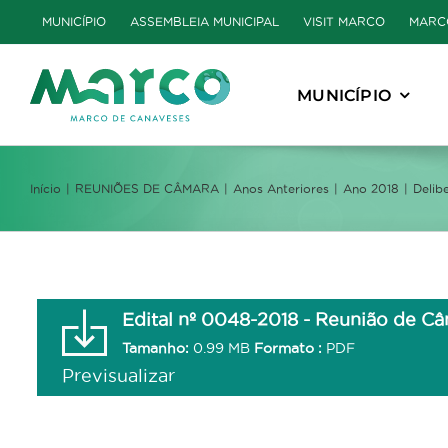
Skip
MUNICÍPIO
ASSEMBLEIA MUNICIPAL
VISIT MARCO
MARC
to
content
MUNICÍPIO
Início
REUNIÕES DE CÂMARA
Anos Anteriores
Ano 2018
Delib
Edital nº 0048-2018 - Reunião de C
Tamanho:
0.99 MB
Formato :
PDF
Previsualizar