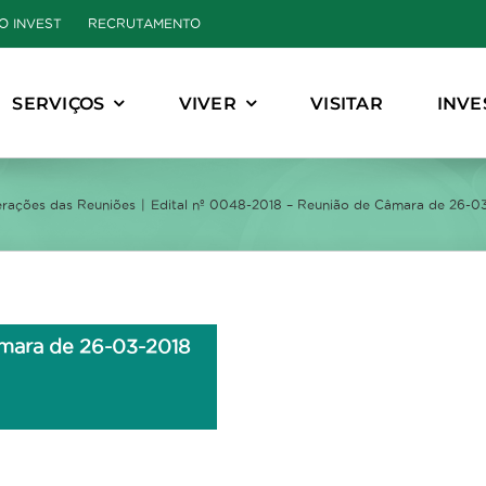
O INVEST
RECRUTAMENTO
SERVIÇOS
VIVER
VISITAR
INVE
erações das Reuniões
Edital nº 0048-2018 – Reunião de Câmara de 26-0
âmara de 26-03-2018