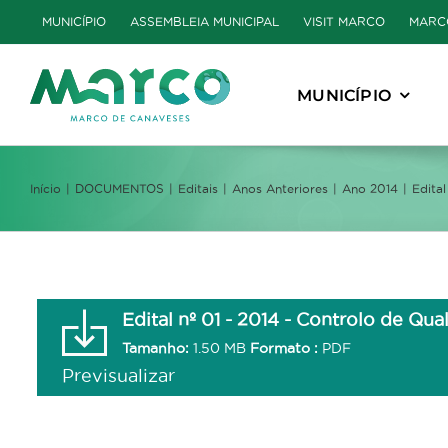
Skip
MUNICÍPIO
ASSEMBLEIA MUNICIPAL
VISIT MARCO
MARC
to
content
MUNICÍPIO
Início
DOCUMENTOS
Editais
Anos Anteriores
Ano 2014
Edita
Edital nº 01 - 2014 - Controlo de Q
Tamanho:
1.50 MB
Formato :
PDF
Previsualizar