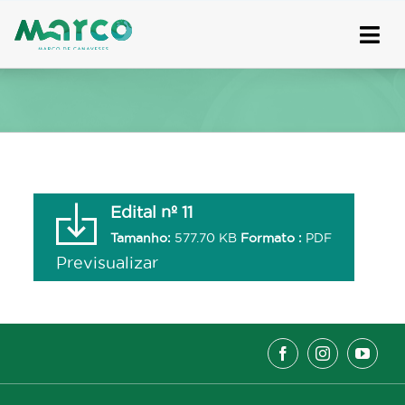
Skip
to
content
Edital nº 11
Tamanho:
577.70 KB
Formato :
PDF
Previsualizar