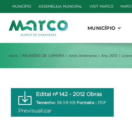
Skip
MUNICÍPIO
ASSEMBLEIA MUNICIPAL
VISIT MARCO
MARC
to
content
MUNICÍPIO
Início
REUNIÕES DE CÂMARA
Anos Anteriores
Ano 2012
Licen
Edital nº 142 - 2012 Obras
Tamanho:
96.59 KB
Formato :
PDF
Previsualizar