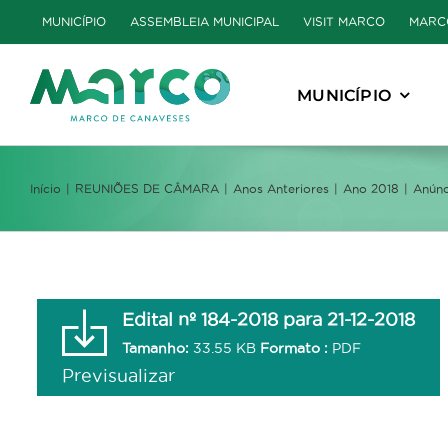
Skip
MUNICÍPIO
ASSEMBLEIA MUNICIPAL
VISIT MARCO
MARC
to
content
MUNICÍPIO
Início
REUNIÕES DE CÂMARA
Anos Anteriores
Ano 2018
Anúnc
Edital nº 184-2018 para 21-12-2018
Tamanho:
33.55 KB
Formato :
PDF
Previsualizar