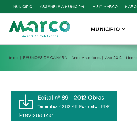
Skip
MUNICÍPIO
ASSEMBLEIA MUNICIPAL
VISIT MARCO
MARC
to
content
MUNICÍPIO
Início
REUNIÕES DE CÂMARA
Anos Anteriores
Ano 2012
Licen
Edital nº 89 - 2012 Obras
Tamanho:
42.82 KB
Formato :
PDF
Previsualizar