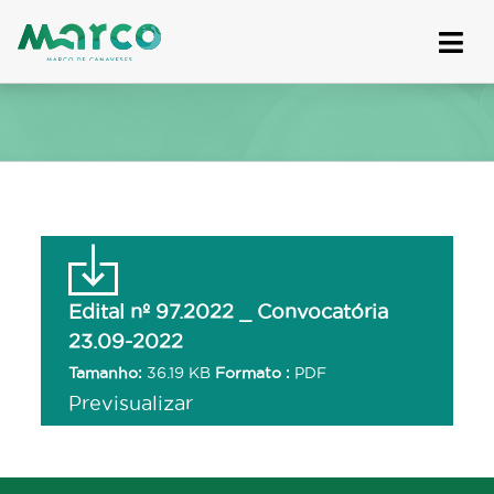
Skip
to
content
Edital nº 97.2022 _ Convocatória
23.09-2022
Tamanho:
36.19 KB
Formato :
PDF
Previsualizar