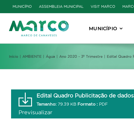
Skip
MUNICÍPIO
ASSEMBLEIA MUNICIPAL
VISIT MARCO
MARC
to
content
MUNICÍPIO
Início
AMBIENTE
Água
Ano 2020 - 3º Trimestre
Edital Quadro 
Edital Quadro Publicitação de dados
Tamanho:
79.39 KB
Formato :
PDF
Previsualizar