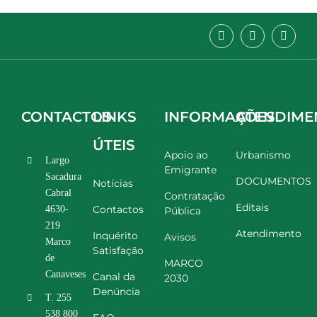
CONTACTOS
LINKS
INFORMAÇÕES
ATENDIME
ÚTEIS
Apoio ao
Urbanismo
Largo
Emigrante
Sacadura
DOCUMENTOS
Notícias
Cabral
Contratação
Editais
Contactos
4630-
Pública
219
Atendimento
Inquérito
Avisos
Marco
Satisfação
de
MARCO
Canaveses
Canal da
2030
Denúncia
T. 255
538 800