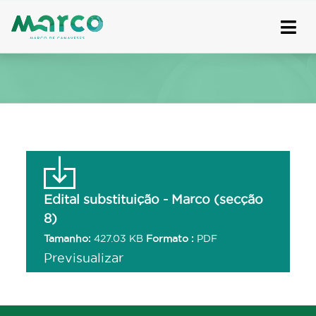
Skip
to
content
Edital substituição - Marco (secção
8)
Tamanho:
427.03 KB
Formato :
PDF
Previsualizar