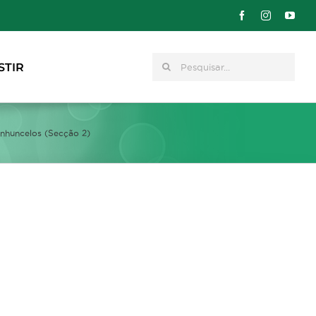
Pesquisar
STIR
anhuncelos (Secção 2)