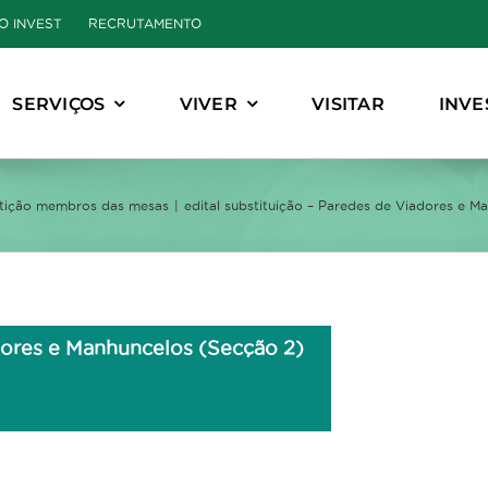
O INVEST
RECRUTAMENTO
SERVIÇOS
VIVER
VISITAR
INVE
iutição membros das mesas
edital substituição – Paredes de Viadores e M
adores e Manhuncelos (Secção 2)