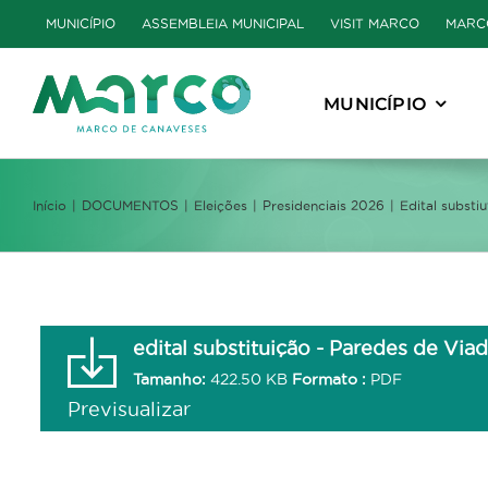
Skip
MUNICÍPIO
ASSEMBLEIA MUNICIPAL
VISIT MARCO
MARC
to
content
MUNICÍPIO
Início
DOCUMENTOS
Eleições
Presidenciais 2026
Edital subst
edital substituição - Paredes de Vi
Tamanho:
422.50 KB
Formato :
PDF
Previsualizar