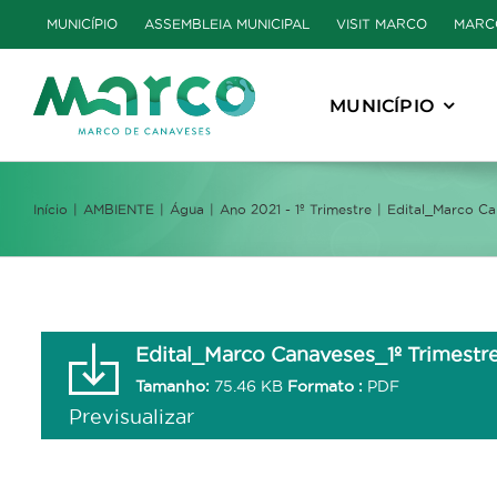
Skip
MUNICÍPIO
ASSEMBLEIA MUNICIPAL
VISIT MARCO
MARC
to
content
MUNICÍPIO
Início
AMBIENTE
Água
Ano 2021 - 1º Trimestre
Edital_Marco Ca
Edital_Marco Canaveses_1º Trimestr
Tamanho:
75.46 KB
Formato :
PDF
Previsualizar