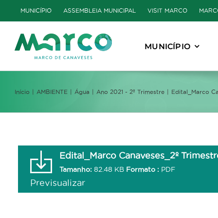
Skip
MUNICÍPIO
ASSEMBLEIA MUNICIPAL
VISIT MARCO
MARC
to
content
MUNICÍPIO
Início
AMBIENTE
Água
Ano 2021 - 2º Trimestre
Edital_Marco C
Edital_Marco Canaveses_2º Trimestr
Tamanho:
82.48 KB
Formato :
PDF
Previsualizar