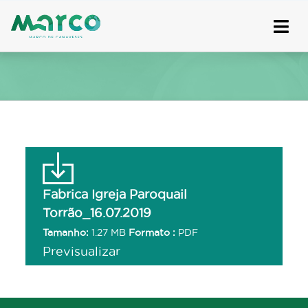
Skip
to
content
Fabrica Igreja Paroquail
Torrão_16.07.2019
Tamanho:
1.27 MB
Formato :
PDF
Previsualizar