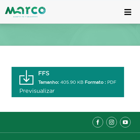
Skip
to
content
FFS
Tamanho:
405.90 KB
Formato :
PDF
Previsualizar