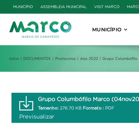
Skip
MUNICÍPIO
ASSEMBLEIA MUNICIPAL
VISIT MARCO
MARC
to
content
MUNICÍPIO
Início
DOCUMENTOS
Protocolos
Ano 2022
Grupo Columbófilo
Grupo Columbófilo Marco (04nov2
Tamanho:
276.70 KB
Formato :
PDF
Previsualizar