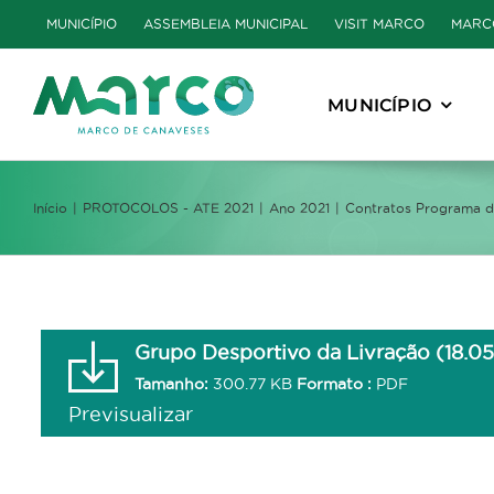
Skip
MUNICÍPIO
ASSEMBLEIA MUNICIPAL
VISIT MARCO
MARC
to
content
MUNICÍPIO
Início
PROTOCOLOS - ATE 2021
Ano 2021
Contratos Programa de
Grupo Desportivo da Livração (18.05
Tamanho:
300.77 KB
Formato :
PDF
Previsualizar