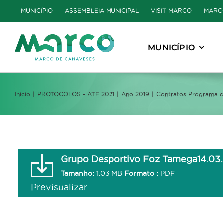
Skip
MUNICÍPIO
ASSEMBLEIA MUNICIPAL
VISIT MARCO
MARC
to
content
MUNICÍPIO
Início
PROTOCOLOS - ATE 2021
Ano 2019
Contratos Programa d
Grupo Desportivo Foz Tamega14.03
Tamanho:
1.03 MB
Formato :
PDF
Previsualizar