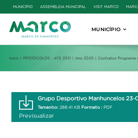
Skip
MUNICÍPIO
ASSEMBLEIA MUNICIPAL
VISIT MARCO
MARC
to
content
MUNICÍPIO
Início
PROTOCOLOS - ATE 2021
Ano 2020
Contratos Programa d
Grupo Desportivo Manhuncelos 23-0
Tamanho:
288.41 KB
Formato :
PDF
Previsualizar