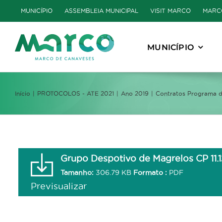
Skip
MUNICÍPIO
ASSEMBLEIA MUNICIPAL
VISIT MARCO
MARC
to
content
MUNICÍPIO
Início
PROTOCOLOS - ATE 2021
Ano 2019
Contratos Programa d
Grupo Despotivo de Magrelos CP 11.1
Tamanho:
306.79 KB
Formato :
PDF
Previsualizar