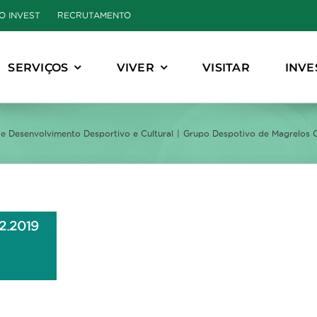
O INVEST
RECRUTAMENTO
SERVIÇOS
VIVER
VISITAR
INVE
e Desenvolvimento Desportivo e Cultural
Grupo Despotivo de Magrelos CP
2.2019