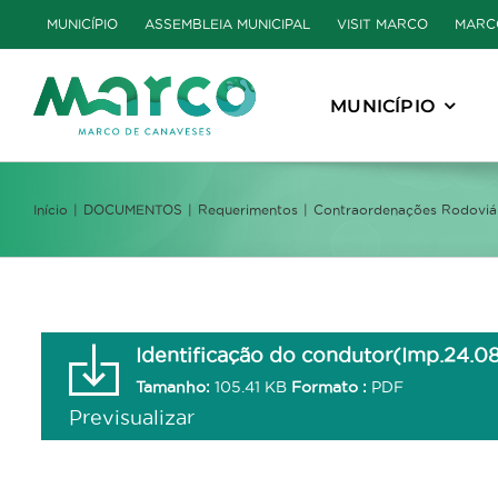
Skip
MUNICÍPIO
ASSEMBLEIA MUNICIPAL
VISIT MARCO
MARC
to
content
MUNICÍPIO
Início
DOCUMENTOS
Requerimentos
Contraordenações Rodoviá
Identificação do condutor(Imp.24.0
Tamanho:
105.41 KB
Formato :
PDF
Previsualizar