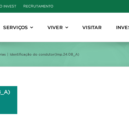
O INVEST
RECRUTAMENTO
SERVIÇOS
VIVER
VISITAR
INVE
rias
Identificação do condutor(Imp.24.08_A)
8_A)