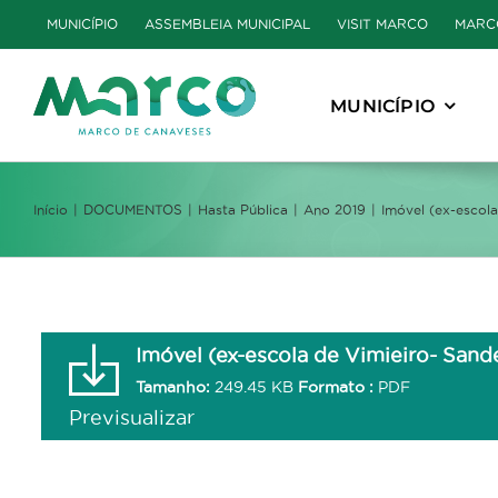
Skip
MUNICÍPIO
ASSEMBLEIA MUNICIPAL
VISIT MARCO
MARC
to
content
MUNICÍPIO
Início
DOCUMENTOS
Hasta Pública
Ano 2019
Imóvel (ex-escola
Imóvel (ex-escola de Vimieiro- Sande
Tamanho:
249.45 KB
Formato :
PDF
Previsualizar