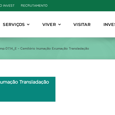
O INVEST
RECRUTAMENTO
SERVIÇOS
VIVER
VISITAR
INVE
Imp.07.14_E – Cemitério Inumação Exumação Transladação
umação Transladação