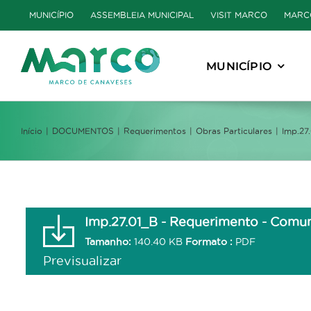
Skip
MUNICÍPIO
ASSEMBLEIA MUNICIPAL
VISIT MARCO
MARC
to
content
MUNICÍPIO
Início
DOCUMENTOS
Requerimentos
Obras Particulares
Imp.27
Imp.27.01_B - Requerimento - Comun
Tamanho:
140.40 KB
Formato :
PDF
Previsualizar