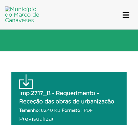
Skip
to
content
Imp.27.17_B - Requerimento -
Receção das obras de urbanização
Tamanho:
82.40 KB
Formato :
PDF
Previsualizar