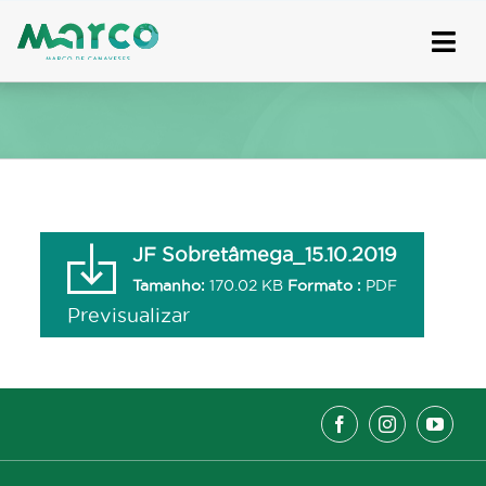
Skip
to
content
JF Sobretâmega_15.10.2019
Tamanho:
170.02 KB
Formato :
PDF
Previsualizar