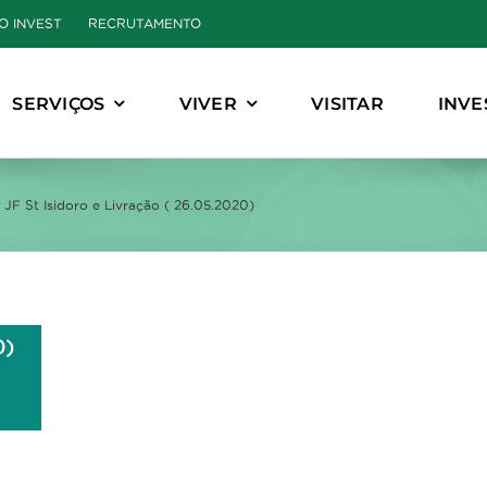
O INVEST
RECRUTAMENTO
SERVIÇOS
VIVER
VISITAR
INVE
JF St Isidoro e Livração ( 26.05.2020)
0)