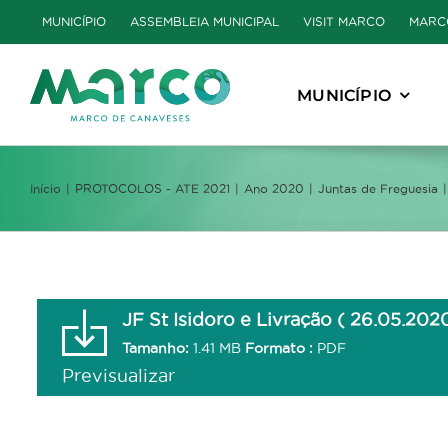
Skip
MUNICÍPIO
ASSEMBLEIA MUNICIPAL
VISIT MARCO
MARC
to
content
MUNICÍPIO
Início
PROTOCOLOS - ATE 2021
Ano 2020
Juntas de Freguesia
JF St Isidoro e Livração ( 26.05.202
Tamanho:
1.41 MB
Formato :
PDF
Previsualizar