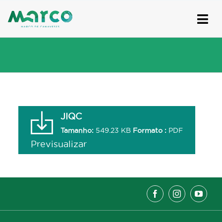
Skip
to
content
JIQC
Tamanho:
549.23 KB
Formato :
PDF
Previsualizar