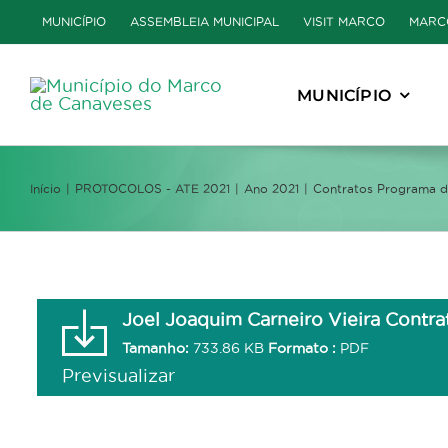
Skip
MUNICÍPIO
ASSEMBLEIA MUNICIPAL
VISIT MARCO
MARC
to
content
MUNICÍPIO
Início
PROTOCOLOS - ATE 2021
Ano 2021
Contratos Programa de
Joel Joaquim Carneiro Vieira Contra
Tamanho:
733.86 KB
Formato :
PDF
Previsualizar