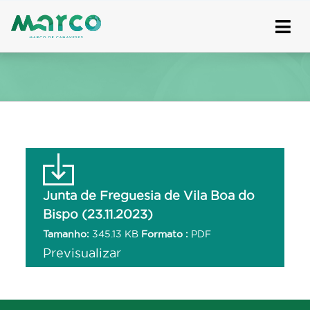
Skip
to
content
Junta de Freguesia de Vila Boa do
Bispo (23.11.2023)
Tamanho:
345.13 KB
Formato :
PDF
Previsualizar