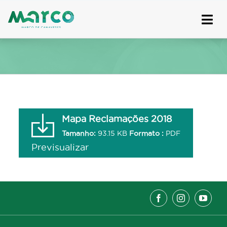
Skip
to
content
Mapa Reclamações 2018
Tamanho:
93.15 KB
Formato :
PDF
Previsualizar