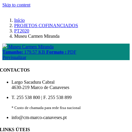
Skip to content
Início
PROJETOS COFINANCIADOS
PT2020
Museu Carmen Miranda
Museu Carmen Miranda
Tamanho:
179.57 KB
Formato :
PDF
Previsualizar
CONTACTOS
Largo Sacadura Cabral
4630-219 Marco de Canaveses
T. 255 538 800 | F. 255 538 899
* Custo de chamada para rede fixa nacional
info@cm-marco-canaveses.pt
LINKS ÚTEIS