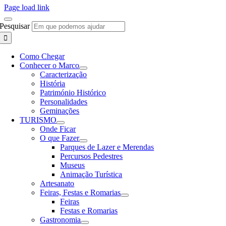
Page load link
Pesquisar
Como Chegar
Conhecer o Marco
Caracterização
História
Património Histórico
Personalidades
Geminações
TURISMO
Onde Ficar
O que Fazer
Parques de Lazer e Merendas
Percursos Pedestres
Museus
Animação Turística
Artesanato
Feiras, Festas e Romarias
Feiras
Festas e Romarias
Gastronomia