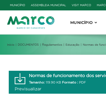
Skip
MUNICÍPIO
ASSEMBLEIA MUNICIPAL
VISIT MARCO
MARC
to
content
MUNICÍPIO
Início
DOCUMENTOS
Regulamentos
Educação
Normas de funci
Normas de funcionamento dos serviç
Tamanho:
119.90 KB
Formato :
PDF
Previsualizar