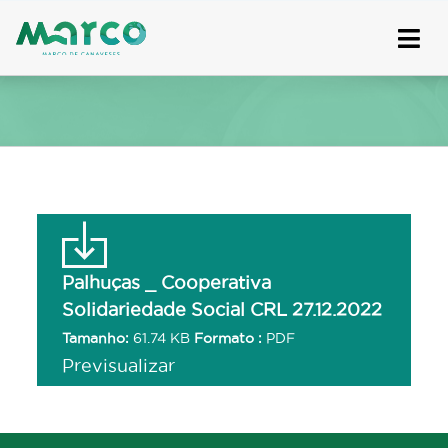
Skip
to
content
Palhuças _ Cooperativa
Solidariedade Social CRL 27.12.2022
Tamanho:
61.74 KB
Formato :
PDF
Previsualizar