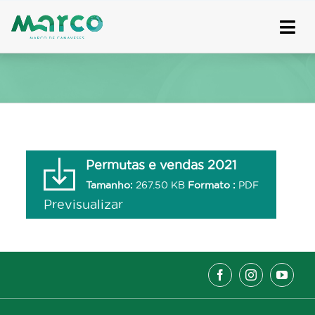
Skip
to
content
Permutas e vendas 2021
Tamanho:
267.50 KB
Formato :
PDF
Previsualizar