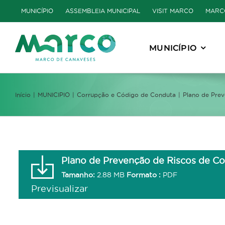
Skip
MUNICÍPIO
ASSEMBLEIA MUNICIPAL
VISIT MARCO
MARC
to
content
MUNICÍPIO
Início
MUNICIPIO
Corrupção e Código de Conduta
Plano de Prev
Plano de Prevenção de Riscos de Co
Tamanho:
2.88 MB
Formato :
PDF
Previsualizar