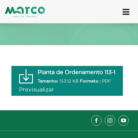
Skip
to
content
Planta de Ordenamento 113-1
Tamanho:
153.12 KB
Formato :
PDF
Previsualizar