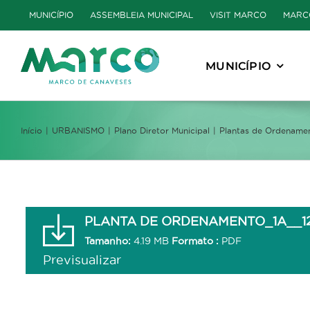
Skip
MUNICÍPIO
ASSEMBLEIA MUNICIPAL
VISIT MARCO
MARC
to
content
MUNICÍPIO
Início
URBANISMO
Plano Diretor Municipal
Plantas de Ordename
PLANTA DE ORDENAMENTO_1A__12
Tamanho:
4.19 MB
Formato :
PDF
Previsualizar