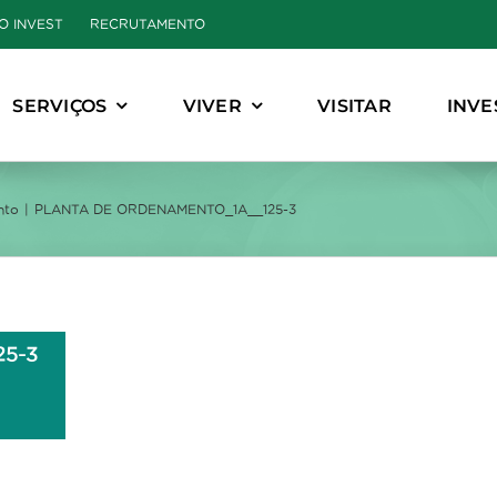
O INVEST
RECRUTAMENTO
SERVIÇOS
VIVER
VISITAR
INVE
nto
PLANTA DE ORDENAMENTO_1A__125-3
5-3