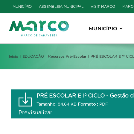
Skip
MUNICÍPIO
ASSEMBLEIA MUNICIPAL
VISIT MARCO
MARC
to
content
MUNICÍPIO
Início
EDUCAÇÃO
Recursos Pré-Escolar
PRÉ ESCOLAR E 1º CICLO
PRÉ ESCOLAR E 1º CICLO - Gestão de
Tamanho:
84.64 KB
Formato :
PDF
Previsualizar