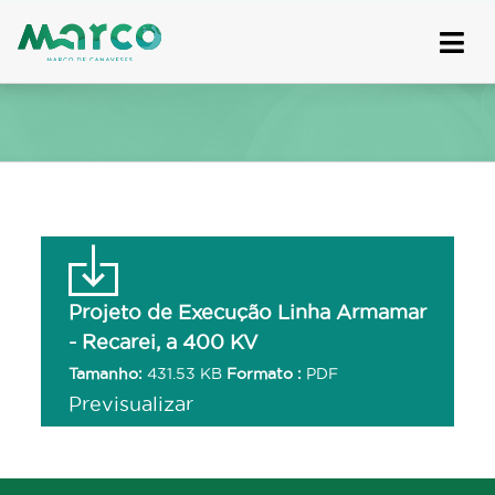
Skip
to
content
Projeto de Execução Linha Armamar
- Recarei, a 400 KV
Tamanho:
431.53 KB
Formato :
PDF
Previsualizar