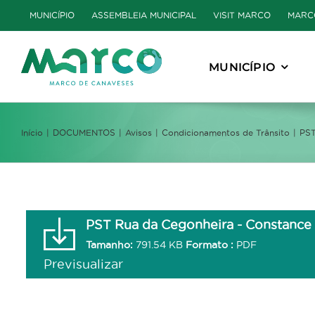
Skip
MUNICÍPIO
ASSEMBLEIA MUNICIPAL
VISIT MARCO
MARC
to
content
MUNICÍPIO
Início
DOCUMENTOS
Avisos
Condicionamentos de Trânsito
PST
PST Rua da Cegonheira - Constance
Tamanho:
791.54 KB
Formato :
PDF
Previsualizar