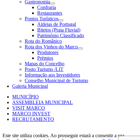
Gastronomia
Confraria
Restaurantes
Pontos Turísticos
Aldeias de Portugal
Bitetos (Praia Fluvial)
Património Classificado
Rota do Românico
Rota dos Vinhos do Marco
Produtores
Prémios
Mapas do Concelho
Posto Turismo /LIT
Informação aos Investidores
Conselho Municipal de Turismo
Galeria Municipal
MUNICÍPIO
ASSEMBLEIA MUNICIPAL
VISIT MARCO
MARCO INVEST
RECRUTAMENTO
Este site utiliza cookies. Ao prosseguir estará a consentir a sua