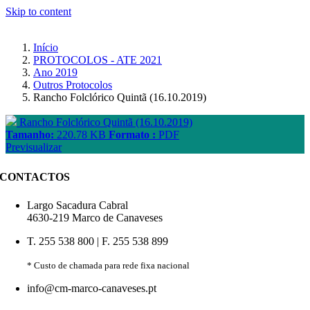
Skip to content
Início
PROTOCOLOS - ATE 2021
Ano 2019
Outros Protocolos
Rancho Folclórico Quintã (16.10.2019)
Rancho Folclórico Quintã (16.10.2019)
Tamanho:
220.78 KB
Formato :
PDF
Previsualizar
CONTACTOS
Largo Sacadura Cabral
4630-219 Marco de Canaveses
T. 255 538 800 | F. 255 538 899
* Custo de chamada para rede fixa nacional
info@cm-marco-canaveses.pt