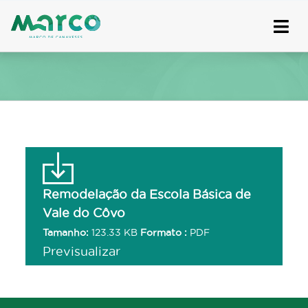
Skip
to
content
Remodelação da Escola Básica de
Vale do Côvo
Tamanho:
123.33 KB
Formato :
PDF
Previsualizar