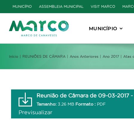
Skip
MUNICÍPIO
ASSEMBLEIA MUNICIPAL
VISIT MARCO
MARC
to
content
MUNICÍPIO
Início
REUNIÕES DE CÂMARA
Anos Anteriores
Ano 2017
Atas 
Reunião de Câmara de 09-03-2017 - 
Tamanho:
3.26 MB
Formato :
PDF
Previsualizar