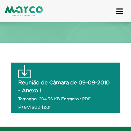
Skip
to
content
Reunião de Câmara de 09-09-2010
- Anexo 1
Tamanho:
204.36 KB
Formato :
PDF
Previsualizar