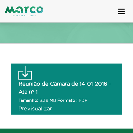
Skip
to
content
Reunião de Câmara de 14-01-2016 -
Ata nº 1
Tamanho:
3.39 MB
Formato :
PDF
Previsualizar