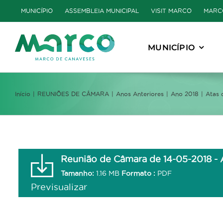
Skip
MUNICÍPIO
ASSEMBLEIA MUNICIPAL
VISIT MARCO
MARC
to
content
MUNICÍPIO
Início
REUNIÕES DE CÂMARA
Anos Anteriores
Ano 2018
Atas 
Reunião de Câmara de 14-05-2018 - 
Tamanho:
1.16 MB
Formato :
PDF
Previsualizar