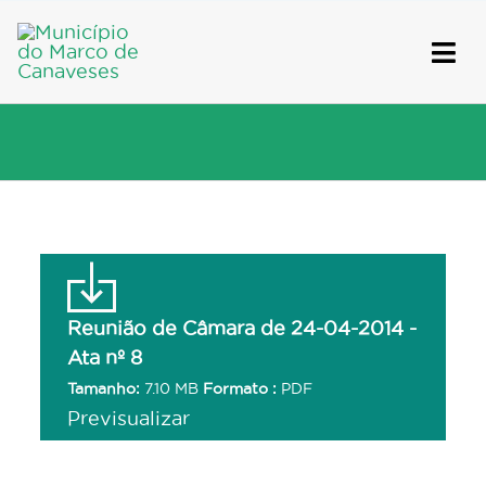
Skip
to
content
Reunião de Câmara de 24-04-2014 -
Ata nº 8
Tamanho:
7.10 MB
Formato :
PDF
Previsualizar