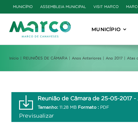
Skip
MUNICÍPIO
ASSEMBLEIA MUNICIPAL
VISIT MARCO
MARC
to
content
MUNICÍPIO
Início
REUNIÕES DE CÂMARA
Anos Anteriores
Ano 2017
Atas 
Reunião de Câmara de 25-05-2017 - A
Tamanho:
11.28 MB
Formato :
PDF
Previsualizar