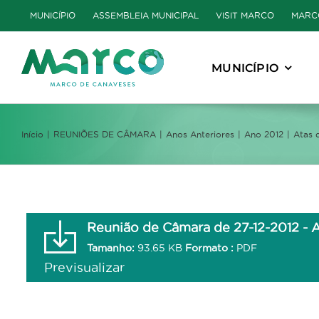
Skip
MUNICÍPIO
ASSEMBLEIA MUNICIPAL
VISIT MARCO
MARC
to
content
MUNICÍPIO
Início
REUNIÕES DE CÂMARA
Anos Anteriores
Ano 2012
Atas 
Reunião de Câmara de 27-12-2012 - A
Tamanho:
93.65 KB
Formato :
PDF
Previsualizar